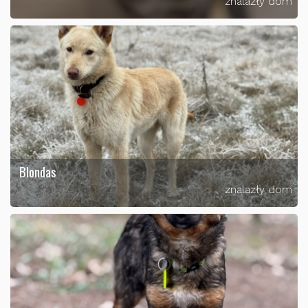
znalazły dom
Blondas
znalazły dom