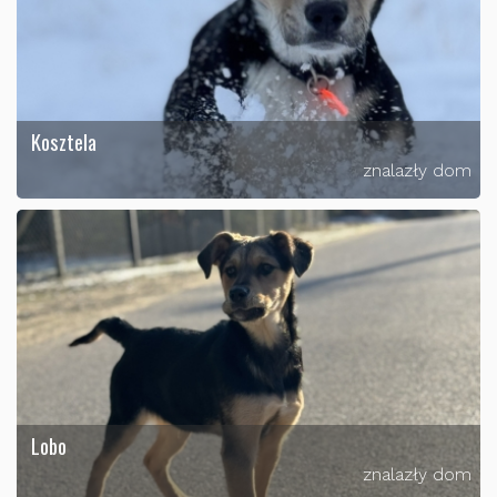
Kosztela
znalazły dom
Lobo
znalazły dom