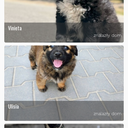
Vinieta
znalazły dom
Ulisia
znalazły dom