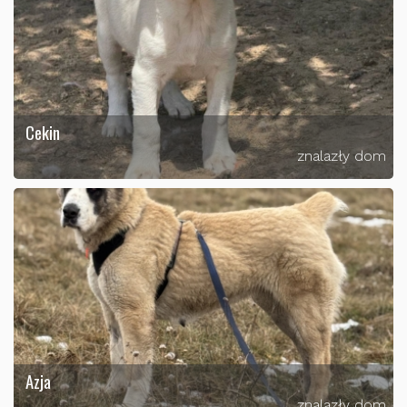
Cekin
znalazły dom
Azja
znalazły dom