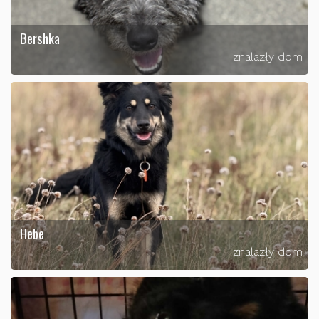
Bershka
znalazły dom
Hebe
znalazły dom