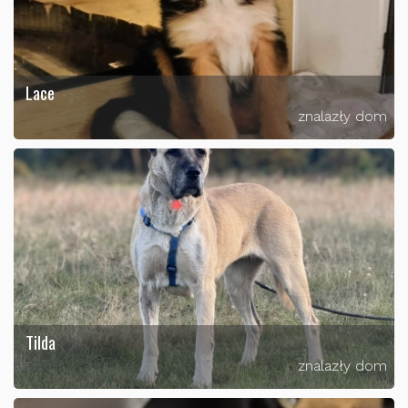
Lace
znalazły dom
Tilda
znalazły dom