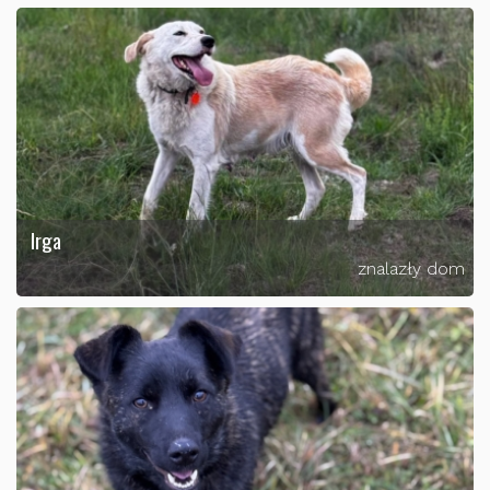
Irga
znalazły dom