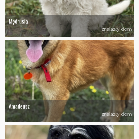
Mędrusia
znalazły dom
Amadeusz
znalazły dom