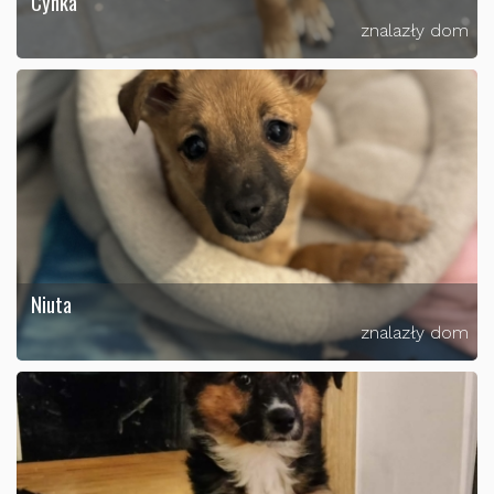
Cynka
znalazły dom
Niuta
znalazły dom