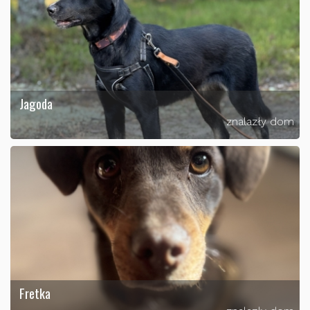
Jagoda
znalazły dom
Fretka