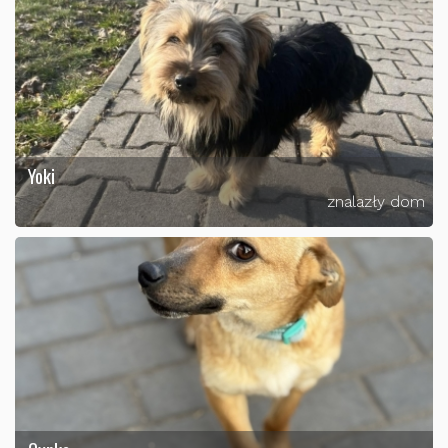
Yoki
znalazły dom