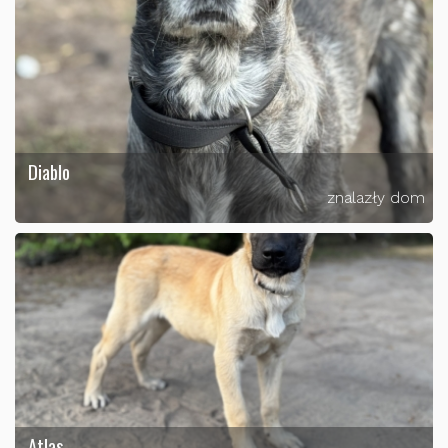
Diablo
znalazły dom
Atlas